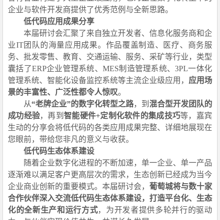
企业与软件开发商
提供了
优秀
范例
与
全新思路。
低代码
应用成果分享
本届
研讨会
汇聚了来自独立开发者、
信息化服务商
和企
业
IT团队的海量应用
成果。
作品覆盖制造、医疗、商务服
务、批发零售、教育、交通运输、服务、采矿等行业，类型
囊括了ERP企业管理系统、MES制造管理系统、3PL一体化
管理系统、智能化设备监控系统等主流企业级应用，
应用场
景的丰富性、广泛性都令人惊叹
。
从
“老牌企业”的数字化转型
之路
，到
混合型开发团队
的
成功经验
，再到
智能硬件
+定制化软件
的集成技巧
等
，
嘉宾
生动的分享会
将
低代码的各类应用成果
完整、详细地展现在
您眼前
，带给您非凡的意义与收获。
低代码生态体系建设
随着企业数
字
化进程的不断加速，单一企业、单一产品
逐渐难以满足客户更高层次的需求，生态创新已经成为当今
企业商业创新的重要模式。
本届研讨会
，
葡萄城将与数十家
合作伙伴深入交流
低代码生态体系建设，打造平台化、生态
化的全新生产和运行方式
，
为开发者提供多轮并行的驱动