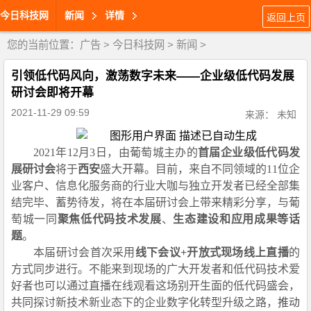
今日科技网
新闻
详情
返回上页
您的当前位置：
广告
>
今日科技网
>
新闻
>
引领低代码风向，激荡数字未来——企业级低代码发展
研讨会即将开幕
2021-11-29 09:59
来源： 未知
2021年
12
月3日
，由
葡萄城
主办的
首届
企业级低代码
发
展研讨会
将于
西安
盛大开幕。目前
，
来自不同领域
的1
1
位
企
业
客户
、
信息化服务商
的行业大
咖
与独立开发者已经
全部集
结完毕
、
蓄势待发
，将在
本届研讨会
上带来精彩分享，
与葡
萄城一
同
聚焦低
代码技术发展
、
生态建设和应用成果等话
题
。
本届研讨会
首次
采用
线下会议
+开放式现场线上直播
的
方式同步
进行。
不能来到现场的
广大开发者和低代码技术
爱
好者
也可以通过直播在线观看这
场别开生面的低代码盛会
，
共同
探讨新技术新业态下的企业数
字
化转型升级之路
，
推动