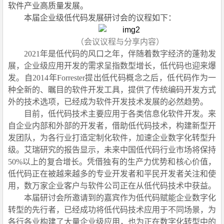
软件产业高质量发展
。
本届
企业级低代码
发展研讨会的议程如下：
（会议议程与分享内容）
2
02
1
年是低代码的风口之年，伴随着数字经济的蓬勃发
展，企业级应用开发的需求呈指数型增长，低代码也迎来
爆
发
。自2014年Forrester
提出低
代码概念之后，低代码作为一
种全新的、瞩目的软件开发工具，提供了传统编码开发方式
外的技术选项，已经成为软件开发技术发展的必然趋势。
目前，低代码技术主要应用于各类信息化软件开发。来
自企业内部和外部的开发者，
借助低
代码技术，构建新型开
发团队，为各行业打造定制化软件，加速企业数字化转型升
级。艾瑞研究的报告显示，未来中国低代码行业市场将保持
50%以上的复合增长。凭借独有的生产力优势和核心价值，
低代码正在被越来越多的专业开发者和平民开发者关注和使
用，数万家企业客户与软件公司正在从低代码技术中获益。
本届研讨会所邀请到的嘉宾
作为
低代码
赋能企业数字化
转型
的先行者，
已经成功将低代码技术应用于
不同
场景，
为
各行各业构建了大量企业级应用
，
也
为
正在数字化转型中的