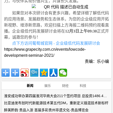
力，与伙伴实现价值共生，共谋长久发展。
如果您对本次
研讨会有更多
兴趣，希望详细了解低代码
的应用场景、发展趋势和
生态体系
，为您的企业级应用开拓
新视野、增添新思路，
欢迎
扫描上方
海报
二维码
预约
观看直
播。
企业级低代码
发展研讨会
将在
12月3日
上午
09
:
30
正式
开
幕
，诚邀您的
参与
！
点下方访问
葡萄城官网
-
企业级低代码发展研讨会
https://www.grapecity.com.cn/events/lowcode-
development-seminar-2021/
责编：乐小编
新闻
娱乐
财经
科技
淮安成功举办第四届淮河华商大会211个签约项目 总投资1486.4亿元
比亚迪发布划时代新能源技术第五代DM，重新定义插混技术新标杆
醉美黔韵 贵品入浙 首届多彩贵州非遗文化-贵品博览会