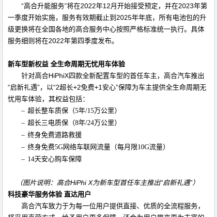
“高合升能服务”将在
2022
年
12
月开始接受预定，并在
2023
年第
一季度开始实施，服务有效期截止到
2025
年年底，所有电池包的升
级更换将在全国各地的高合服务中心按照严格标准统一执行。具体
服务细则将在
2022
年第四季度发布。
新车型新权益 全生命周期无忧用车体验
针对高合
HiPhiX
四款全新配置车型的首任车主，高合汽车推出
“启新礼遇”，以“
2
超长
+2
免费
+1
安心”保障为车主提供全生命周期无
忧用车体验，其权益包括：
–
超长整车质保（
5
年
/15
万公里）
–
超长三电质保（
8
年
/24
万公里）
–
终身免费道路救援
–
终身免费
5G
网络车联网流量（每月限
10G
流量）
–
14
天安心购车保障
（图片说明：高合
HiPhi X
为新车型首任车主推出“启新礼遇”）
科技豪华服务体验 直达用户
高合汽车致力于为每一位用户提供直接、优质的全流程服务，