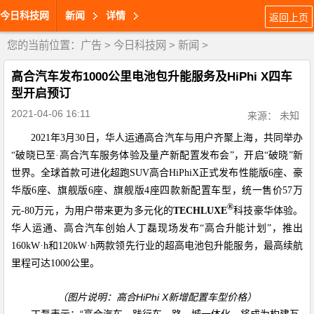
今日科技网
新闻
详情
返回上页
您的当前位置：
广告
>
今日科技网
>
新闻
>
高合汽车发布1000公里电池包升能服务及HiPhi X四车
型开启预订
2021-04-06 16:11
来源： 未知
2021
年
3
月
30
日，华人运通高合汽车与用户齐聚上海，共同举办
“破晓已至·高合汽车服务体验及量产新配置发布会”，开启“破晓”新
世界。全球首款可进化超跑
SUV
高合
HiPhiX
正式发布性能版
6
座、豪
华版
6
座、旗舰版
6
座、旗舰版
4
座四款新配置车型，统一售价
57
万
®
元
-80
万元，为用户带来更为多元化的
TECHLUXE
科技豪华体验。
华人运通、高合汽车创始人丁磊现场发布“高合升能计划”，推出
160kW
·
h
和
120kW
·
h
两款领先行业的超高电池包升能服务，最高续航
里程可达
1000
公里。
（图片说明：高合
HiPhi X
新增配置车型价格）
丁磊表示：“高合汽车，践行车、路、城一体化，将成为构建互