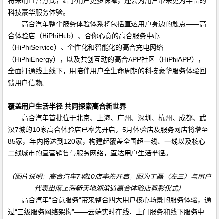
将采用直营方式，给予用户更多保障，还会为用户带来更为丰富的
科技豪华服务体验。
高合汽车整个服务体验体系将包括直达用户身边的触点——高
合体验店（
HiPhiHub
）、合你心意的高合服务中心
（
HiPhiService
）、个性化和智能化的高合充电网络
（
HiPhiEnergy
），以及共创互动的高合
APP
社区（
HiPhiAPP
），
全面打通线上线下，用陪伴用户全生命周期的科技豪华服务体验回
馈用户信赖。
覆盖用户生活半径 共同探索高合新世界
高合汽车首批位于北京、上海、广州、深圳、杭州、成都、武
汉
7
城的
10
家高合体验店已率先开启，
5
月体验店及服务网店将增至
85
家，年内将达到
120
家，构建起覆盖全国超一线、一线以及核心
二线城市的直营销售与服务网络，直达用户生活半径。
（图片说明：高合汽车
7
城
10
店率先开启，图为丁磊（左三）与用户
代表出席上海新天地湖滨道高合体验店剪彩仪式）
高合汽车
“
合意服务“带来整合四大用户核心场景的服务体验，通
过“三级服务网络架构”——云端实时在线、上门服务和线下服务中