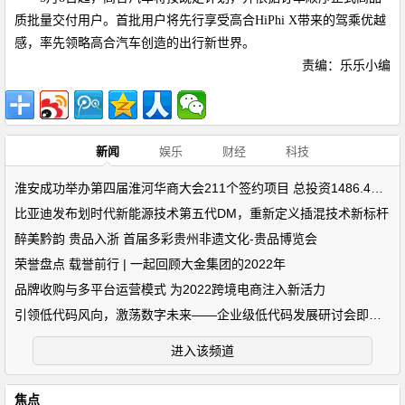
质批量交付用户。首批用户将先行享受高合
HiPhi X
带来的驾乘优越
感，率先领略高合汽车创造的出行新世界。
责编：乐乐小编
新闻
娱乐
财经
科技
淮安成功举办第四届淮河华商大会211个签约项目 总投资1486.4亿元
比亚迪发布划时代新能源技术第五代DM，重新定义插混技术新标杆
醉美黔韵 贵品入浙 首届多彩贵州非遗文化-贵品博览会
荣誉盘点 载誉前行 | 一起回顾大金集团的2022年
品牌收购与多平台运营模式 为2022跨境电商注入新活力
引领低代码风向，激荡数字未来——企业级低代码发展研讨会即将开
进入该频道
焦点