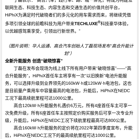
联网生态、科技生态、内容生态和交通生态的价值共创平台，
HiPhiX
为满足时代破晓者们的多元化的用车需求而来，将继续凭借
®
多项引领全球的前瞻科技为用户带来
TECHLUXE
科技豪华体验，
以优越感驾乘享受，引领出行新世界。”
（图片说明：华人运通、高合汽车创始人丁磊现场发布“高合升能计
划”）
全新升能服务 创造“破晓惊喜”
丁磊在发布会现场为线上线下所有用户带来“破晓惊喜”——“高
合升能服务”，
HiPhiX
首任车主将享有一次“以旧换新”电池升能服
务，可以选择升级到业界领先的
160kW
·
h
或
120kW
·
h
电池包，这也
是目前量产乘用车中容量最高的电池包，升能后，
HiPhiX
在
NEDC
工况下最高续航里程可达
1000
公里。
高合
120kW
·
h
升能服务礼遇价
6
万元，所有
4
座首任车主可享一
次免费升级，所有
6
座首任车主按照定价购买服务后可享一次专业升
级，升能后，
HiPhiX
在
NEDC
工况下续航里程最高可达
800
公里。
高合
160kW
·
h
升能服务的定价将在
2022
年第四季度宣布，升能
后，
HiPhiX
在
NEDC
工况下的最高续航里程可达
1000
公里。