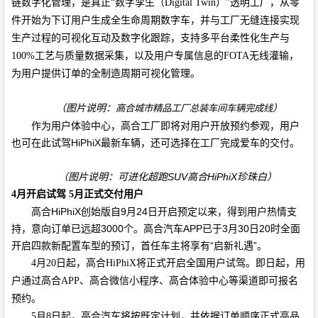
链数字化管理，是真正“数字孪生（
Digital Twin
）
”
透明工厂，从零
件开始为下订用户生成全生命周期数字车，并与工厂无缝连接实现
生产过程的可视化互动及数字化跟踪，支持多平台柔性化生产与
100%
工艺与质量数据采集，以及用户
专属信息的
FOTA
无线灌输，
为用户提供订单的全制造周期可视化管理。
（图片说明：
）
高合城市精品工厂总装车间车辆完成线
作为用户体验中心，高合工厂即将对用户开放预约参观，用户
也可在此试驾
HiPhiX
最新车辆，还可选择在工厂完成爱车的交付。
（图片说明：可进化超跑
SUV
高合
HiPhiX
珍珠白）
4
月开启试驾
5
月正式交付用户
高合
HiPhiX
创始版自
9
月
24
日开启预定以来，得到用户热情支
持，意向订单已远超
3000
个。高合汽车
APP
已于
3
月
30
日
20
时全面
开启四款新配置车型的预订，首任车主将享有“启新礼遇”。
4
月
20
日起，高合
HiPhiX
将正式开启全国用户试驾。即日起，用
户通过高合
APP
、高合微信小程序、高合体验中心等渠道即可报名
预约。
5
月
8
日起，高合汽车将按既定计划，并依据订单顺序正式高品