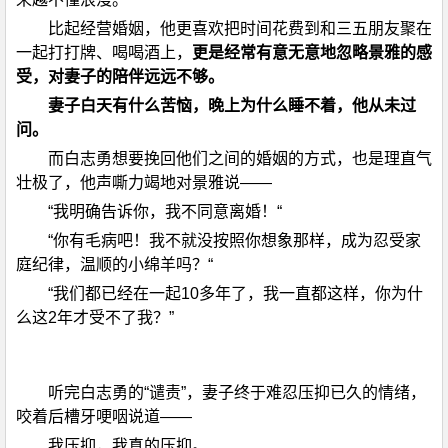
比起经营婚姻，他更喜欢把时间花费到和三五朋友聚在
一起打打牌、喝喝酒上，
更是经常有意无意地忽略景雅的感
受，对妻子的陪伴远远不够。
妻子白天有什么苦恼，晚上为什么睡不着，他从未过
问。
而白志勇想要挽回他们之间的婚姻的方式，也是理直气
壮极了，他声嘶力竭地对景雅说——
“我明确告诉你，我不同意离婚！“
“你有毛病吧！我不就没按照你想象那样，成为忍受家
庭纪律，温顺的小绵羊吗？“
“我们都已经在一起10多年了，我一直都这样，你为什
么这2年才受不了我？”
听完白志勇的“谴责”，妻子终于难忍压抑已久的情绪，
咬着后槽牙哽咽说道——
我压抑，我真的压抑。