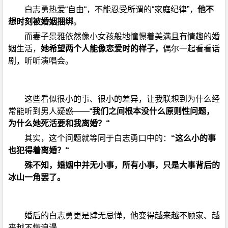
白志勇热爱“自由“，不能忍受所谓的“家庭纪律”，
他不
想时刻被婚姻捆绑
。
而妻子景雅依然像小女孩般地憧憬着美满且有情趣的婚
姻生活，
她希望两个人能像恋爱时的样子，
偶尔一起看看话
剧，听听演唱会。
这些看似很小的事、很小的差异，让我联想到为什么经
常能听到男人疑惑——“
我们之间根本没什么原则性问题，
为什么她死活要和我离婚？“
其实，这个问题就等同于白志勇口中的：
“这么小的事
也犯得着离婚？“
殊不知，婚姻中并无小事，所有小事，只是大事背后的
冰山一角罢了。
婚后的白志勇更是肆无忌惮，他变得越来越不顾家、越
来越不懂浪漫。