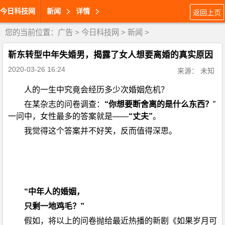
今日科技网
新闻
详情
返回上页
您的当前位置：
广告
>
今日科技网
>
新闻
>
靳东转型中年失婚男，揭露了女人想要离婚的真实原因
2020-03-26 16:24
来源： 未知
人的一生中究竟会经历多少次婚姻危机？
在某杂志的问卷调查：
“你想要断舍离的是什么东西？
”
一问中，女性最多的答案就是——
“丈夫”
。
我觉得这个答案并不好笑，反而值得深思。
“中年人的婚姻，
只剩一地鸡毛？”
假如，将以上的问卷抛给最近热播的新剧《如果岁月可