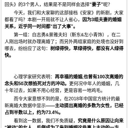
回头》的3个男人，结果是不是同样会选择
“妻子”
呢？
今天，我们和大家聊的这部接档《安家》的新剧，大家
都看了吗？本剧一开局就不让人省心，
因为3组夫妻的婚姻
关系，近乎同一时间都“出了大事”。
第一组：白志勇&景雅夫妇（靳东&左小青饰），在二
人刚出场时就办理离婚了；而另外两组家庭的处境也没好到
哪去，纷纷应了这句：
树绿得快，草绿得快，都没有人绿得
快。
心理学家研究表明：
再幸福的婚姻,也曾有100次离婚的
念头和50次想掐死对方的冲动。
更何况中年人的婚姻，几
十年过去，如果不用心经营，更是容易一地鸡毛。
而令大家意想不到的是，在2018年中国官方统计的最
新离婚大数据中显示
——主动提出离婚的多数为女性，已经
占到半数以上，约为73.4%。
看到这一数据，我们不免质疑，
究竟是什么原因让向来
“被动”的女人，反倒成为了告别婚姻这件事上主动的一方