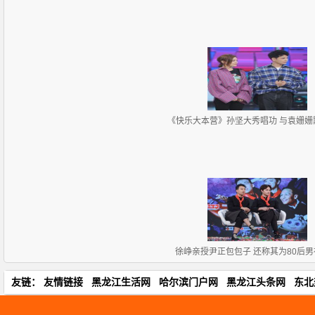
《快乐大本营》孙坚大秀唱功 与袁姗姗
徐峥亲授尹正包包子 还称其为80后
友链：
友情链接
黑龙江生活网
哈尔滨门户网
黑龙江头条网
东北