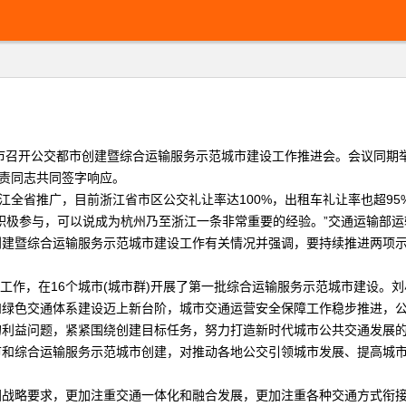
州市召开公交都市创建暨综合运输服务示范城市建设工作推进会。会议同期
负责同志共同签字响应。
全省推广，目前浙江省市区公交礼让率达100%，出租车礼让率也超95%
极参与，可以说成为杭州乃至浙江一条非常重要的经验。”交通运输部运
暨综合运输服务示范城市建设工作有关情况并强调，要持续推进两项示
作，在16个城市(城市群)开展了第一批综合运输服务示范城市建设。刘
和绿色交通体系建设迈上新台阶，城市交通运营安全保障工作稳步推进，
利益问题，紧紧围绕创建目标任务，努力打造新时代城市公共交通发展的
综合运输服务示范城市创建，对推动各地公交引领城市发展、提高城市
略要求，更加注重交通一体化和融合发展，更加注重各种交通方式衔接