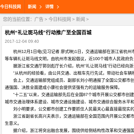
今日科技网
新闻
详情
您的当前位置：
广告
>
今日科技网
>
新闻
>
杭州“礼让斑马线”行动推广至全国百城
2017-12-04 09:40
杭州12月1日电(见习记者 廖式映)1日，交通运输部在浙江省杭
等车辆礼让斑马线文明，由杭州市发起倡议，近100个城市人民政府
据浙江省交通厅郭剑彪厅长介绍，杭州“礼让斑马线”行动已经向浙江
“从杭州的经验看，由公共交通、出租车先行先试，带动社会车辆积
会上，交通运输部党组成员、副部长刘小明通报了全国公交都市创建
通强国、决胜全面建成小康社会提供坚强有力的运输服务保障。
“十二五”以来，交通运输部先后在全国87个城市开展公交都市创建工
城市交通治理体系建设、城市交通设施建设、城市交通综合服务水平
刘小明要求，公交都市创建工作要抓住人民最关心最直接最现实的
浙江省副省长高兴夫表示，交通运输部在全国范围内开展公交都市和
生意义。
据介绍，浙江将突出融合发展，围绕供给侧结构性改革和交通强国战