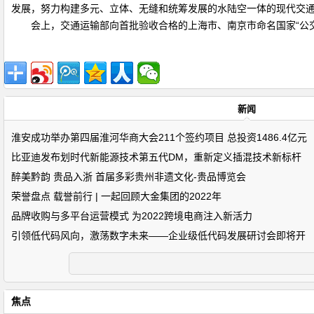
发展，努力构建多元、立体、无缝和统筹发展的水陆空一体的现代交
会上，交通运输部向首批验收合格的上海市、南京市命名国家“公交都
新闻
淮安成功举办第四届淮河华商大会211个签约项目 总投资1486.4亿元
比亚迪发布划时代新能源技术第五代DM，重新定义插混技术新标杆
醉美黔韵 贵品入浙 首届多彩贵州非遗文化-贵品博览会
荣誉盘点 载誉前行 | 一起回顾大金集团的2022年
品牌收购与多平台运营模式 为2022跨境电商注入新活力
引领低代码风向，激荡数字未来——企业级低代码发展研讨会即将开
焦点