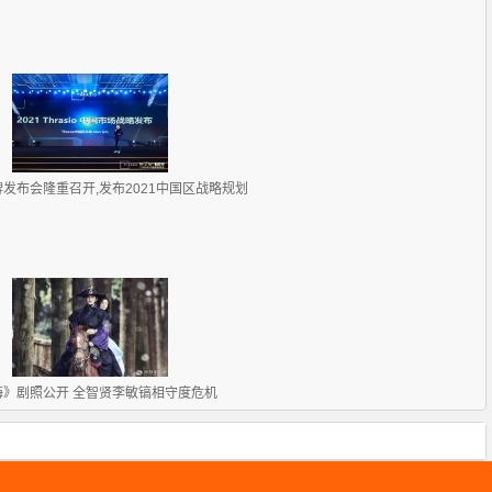
o品牌发布会隆重召开,发布2021中国区战略规划
海》剧照公开 全智贤李敏镐相守度危机