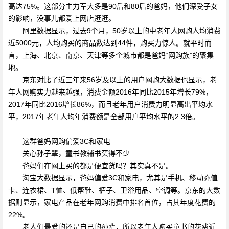
高达75%。这部分主力军大多是90后和80后的爸妈，他们深受子女
的影响，没事儿都爱上网店逛逛。
阿里数据显示，过去9个月，50岁以上的中老年人网购人均消费
近5000元，人均购买的商品数达到44件，购买力惊人。就平时而
言，上海、北京、南京、天津等多个城市都是爸妈“网购族”的聚集
地。
京东对比了近三年来56岁及以上的用户网购大数据也显示，老
年人网购实力越来越强，消费金额2016年同比2015年增长79%，
2017年同比2016增长86%，而且老年用户消费力明显高出平均水
平，2017年老年人均年消费额是全部用户平均水平的2.3倍。
这群爸妈网购偏爱3C和家电
关心孙子辈，童书教辅书买得不少
爸妈们在网上买的都是便宜货吗？其实真不是。
淘宝大数据显示，爸妈偏爱3C和家电，尤其是手机、移动充值
卡、连衣裙、T恤、低帮鞋、裤子、卫浴用品、空调等。京东的大数
据则显示，家电产品在老年网购消费中排名首位，占其年度花费的
22%。
老人们最爱的还是自己的孙辈，所以老年人购买童书的花费近