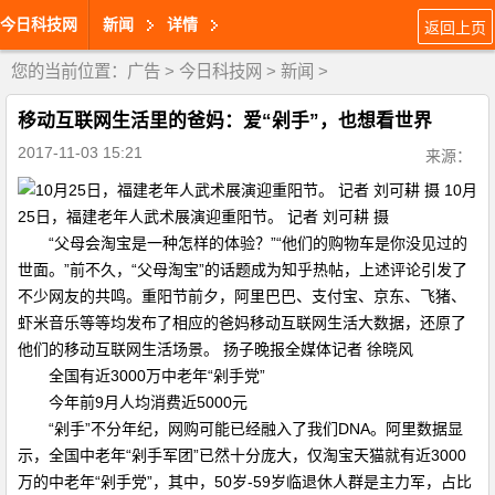
今日科技网
新闻
详情
返回上页
您的当前位置：
广告
>
今日科技网
>
新闻
>
移动互联网生活里的爸妈：爱“剁手”，也想看世界
2017-11-03 15:21
来源：
10月
25日，福建老年人武术展演迎重阳节。 记者 刘可耕 摄
“父母会淘宝是一种怎样的体验？”“他们的购物车是你没见过的
世面。”前不久，“父母淘宝”的话题成为知乎热帖，上述评论引发了
不少网友的共鸣。重阳节前夕，阿里巴巴、支付宝、京东、飞猪、
虾米音乐等等均发布了相应的爸妈移动互联网生活大数据，还原了
他们的移动互联网生活场景。 扬子晚报全媒体记者 徐晓风
全国有近3000万中老年“剁手党”
今年前9月人均消费近5000元
“剁手”不分年纪，网购可能已经融入了我们DNA。阿里数据显
示，全国中老年“剁手军团”已然十分庞大，仅淘宝天猫就有近3000
万的中老年“剁手党”，其中，50岁-59岁临退休人群是主力军，占比