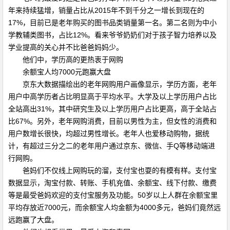
年来持续猛增，销量占比从2015年不到千分之一增长到现在的
17%，目前已是老年购买的图书品类销量第一名。第二名则为中小
学教辅类图书，占比12%。看来爷爷奶奶们对于孩子智力培养以及
学业提高的关心并不比爸爸妈妈少。
他们中，学历高的更热衷于网购
余额宝人均7000元跑赢大盘
京东大数据描绘出的老年网购用户画像显示，学历方面，老年
用户中高学历者占比明显高于平均水平。大学及以上学历用户占比
全站高出31%，其中研究生及以上学历用户占比更高，高于全站占
比67%。另外，老年网购消费，目前以男性为主，但女性的消费和
用户数增长很快，均超过男性增长。老年人也爱移动购物，据统
计，有超过三分之二的老年用户通过京东、微信、手Q等移动端进
行网购。
爸妈们不仅线上网购玩的溜，支付宝也耍的有模有样。支付宝
数据显示，淘宝付款、转账、手机充值、余额宝、线下付款、缴费
等是最受爸妈欢迎的支付宝服务及功能。50岁以上人群在余额宝里
平均存放近7000元，而余额宝人均金额为4000多元，爸妈们竟然远
远跑赢了大盘。