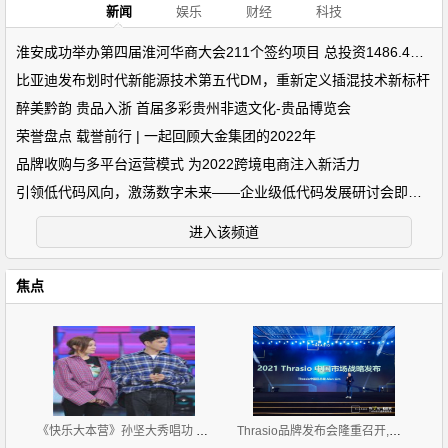
新闻
娱乐
财经
科技
淮安成功举办第四届淮河华商大会211个签约项目 总投资1486.4亿元
比亚迪发布划时代新能源技术第五代DM，重新定义插混技术新标杆
醉美黔韵 贵品入浙 首届多彩贵州非遗文化-贵品博览会
荣誉盘点 载誉前行 | 一起回顾大金集团的2022年
品牌收购与多平台运营模式 为2022跨境电商注入新活力
引领低代码风向，激荡数字未来——企业级低代码发展研讨会即将开
进入该频道
焦点
《快乐大本营》孙坚大秀唱功 与袁姗姗默契合唱
Thrasio品牌发布会隆重召开,发布2021中国区战略规划