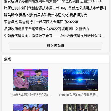
淮安成功举办第四届淮河华商大会211个签约项目 总投资1486.4亿元
比亚迪发布划时代新能源技术第五代DM，重新定义插混技术新标杆
醉美黔韵 贵品入浙 首届多彩贵州非遗文化-贵品博览会
荣誉盘点 载誉前行 | 一起回顾大金集团的2022年
品牌收购与多平台运营模式 为2022跨境电商注入新活力
引领低代码风向，激荡数字未来——企业级低代码发展研讨会即将开
进入该频道
焦点
《快乐大本营》孙坚大秀唱功 与袁姗姗默契合唱
Thrasio品牌发布会隆重召开,发布2021中国区战略规划