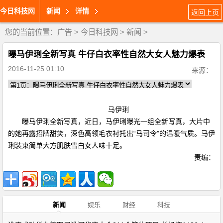
今日科技网
新闻
详情
返回上页
您的当前位置：
广告
>
今日科技网
>
新闻
>
曝马伊琍全新写真 牛仔白衣率性自然大女人魅力爆表
2016-11-25 01:10
来源：
马伊琍
曝马伊琍全新写真，近日，马伊琍曝光一组全新写真，大片中
的她再露招牌甜笑，深色高领毛衣衬托出“马司令”的温暖气质。马伊
琍装束简单大方肌肤雪白女人味十足。
责编：
新闻
娱乐
财经
科技